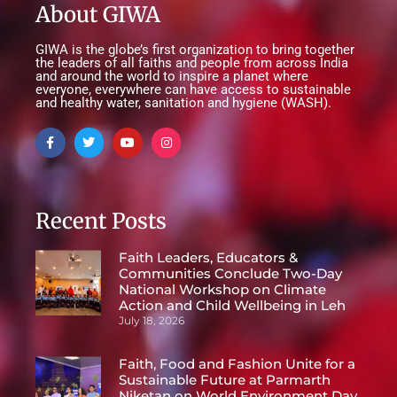
About GIWA
GIWA is the globe’s first organization to bring together
the leaders of all faiths and people from across India
and around the world to inspire a planet where
everyone, everywhere can have access to sustainable
and healthy water, sanitation and hygiene (WASH).
Recent Posts
Faith Leaders, Educators &
Communities Conclude Two-Day
National Workshop on Climate
Action and Child Wellbeing in Leh
July 18, 2026
Faith, Food and Fashion Unite for a
Sustainable Future at Parmarth
Niketan on World Environment Day