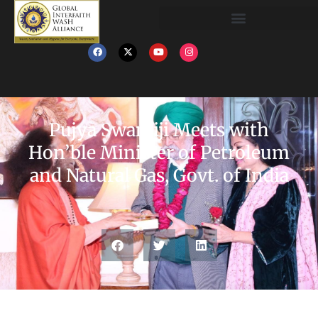
Pujya Swamiji Meets with
Hon’ble Minister of Petroleum
and Natural Gas, Govt. of India